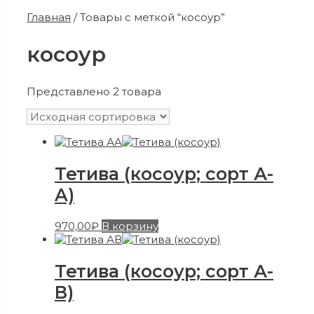
Главная
/ Товары с меткой “косоур”
косоур
Представлено 2 товара
Тетива (косоур; сорт А-
A)
970,00
₽
В корзину
Тетива (косоур; сорт А-
В)