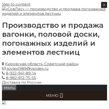
×
×
×
×
Skip to content
Производство и продажа
вагонки, половой доски,
погонажных изделий и
элементов лестниц
Кировская область, Советский район
sovles1989@yandex.ru
8-922-941-89-14
8-982-812-75-55
Доставка по России
Menu
МЕНЮ