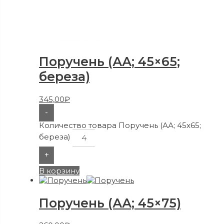
Поручень (АА; 45×65;
береза)
345,00
₽
-
Количество товара Поручень (АА; 45x65;
береза)
+
В корзину
Поручень (АА; 45×75)