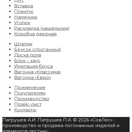
ДНТ
Вставка
Плинтус
Наличник
Уголок
Раскладка (нащельник)
Коробка дверная
Штапик
Брусок строганный
Доска пола
Блок – хаус
Имитация бруса
Вагонка «Классика»
Вагонка «Евро»
Применение
Покупателям
Производство
Прайс-лист
Контакты
Патрушев А.И. Патрушев П.А. © 2026 «СовЛес» -
производство и продажа погонажных изделий и
элементов лестниц