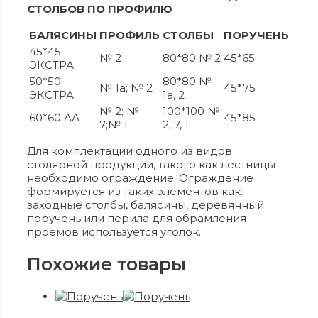
СТОЛБОВ ПО ПРОФИЛЮ
БАЛЯСИНЫ
ПРОФИЛЬ
СТОЛБЫ
ПОРУЧЕНЬ
45*45
№ 2
80*80 № 2
45*65
ЭКСТРА
50*50
80*80 №
№ 1а; № 2
45*75
ЭКСТРА
1а, 2
№ 2; №
100*100 №
60*60 АА
45*85
7;№ 1
2, 7, 1
Для комплектации одного из видов
столярной продукции, такого как лестницы
необходимо ограждение. Ограждение
формируется из таких элементов как:
заходные cтолбы, балясины, деревянный
поручень или перила для обрамления
проемов используется уголок.
Похожие товары