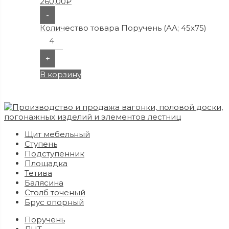
260,00
₽
-
Количество товара Поручень (АА; 45x75)
+
В корзину
Щит мебельный
Ступень
Подступенник
Площадка
Тетива
Балясина
Столб точеный
Брус опорный
Поручень