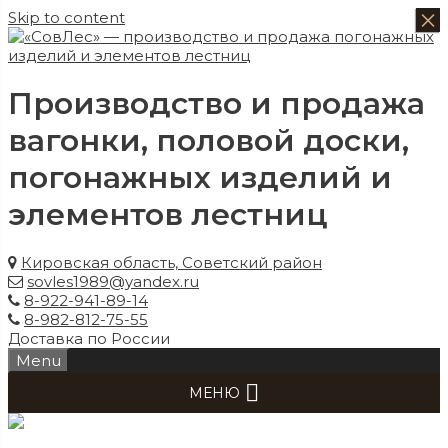
×
×
×
×
Skip to content
Производство и продажа
вагонки, половой доски,
погонажных изделий и
элементов лестниц
Кировская область, Советский район
sovles1989@yandex.ru
8-922-941-89-14
8-982-812-75-55
Доставка по России
Menu
МЕНЮ