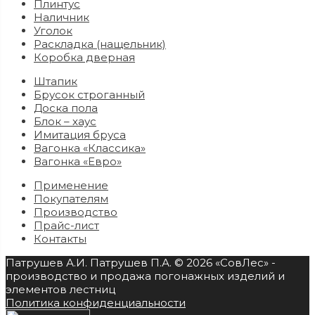
Плинтус
Наличник
Уголок
Раскладка (нащельник)
Коробка дверная
Штапик
Брусок строганный
Доска пола
Блок – хаус
Имитация бруса
Вагонка «Классика»
Вагонка «Евро»
Применение
Покупателям
Производство
Прайс-лист
Контакты
Патрушев А.И. Патрушев П.А. © 2026 «СовЛес» -
производство и продажа погонажных изделий и
элементов лестниц
Политика конфиденциальности