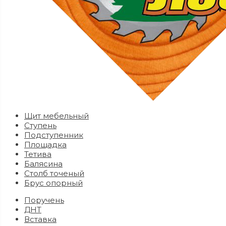
Щит мебельный
Ступень
Подступенник
Площадка
Тетива
Балясина
Столб точеный
Брус опорный
Поручень
ДНТ
Вставка