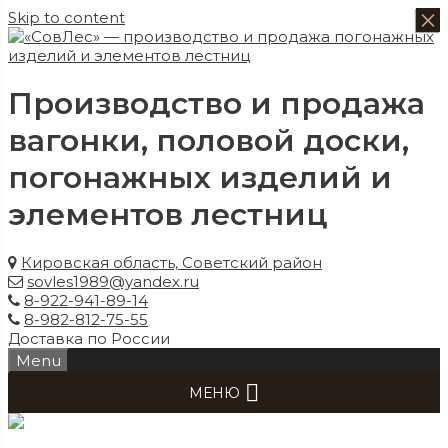
×
×
×
×
Skip to content
Производство и продажа
вагонки, половой доски,
погонажных изделий и
элементов лестниц
Кировская область, Советский район
sovles1989@yandex.ru
8-922-941-89-14
8-982-812-75-55
Доставка по России
Menu
МЕНЮ