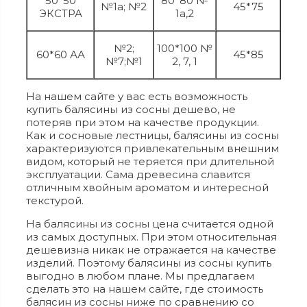
50*50
80*80 №
№1а; №2
45*75
ЭКСТРА
1а,2
№2;
100*100 №
60*60 АА
45*85
№7;№1
2, 7, 1
На нашем сайте у вас есть возможность
купить балясины из сосны дешево, не
потеряв при этом на качестве продукции.
Как и сосновые лестницы, балясины из сосны
характеризуются привлекательным внешним
видом, который не теряется при длительной
эксплуатации. Сама древесина славится
отличным хвойным ароматом и интересной
текстурой.
На балясины из сосны цена считается одной
из самых доступных. При этом относительная
дешевизна никак не отражается на качестве
изделий. Поэтому балясины из сосны купить
выгодно в любом плане. Мы предлагаем
сделать это на нашем сайте, где стоимость
балясин из сосны ниже по сравнению со