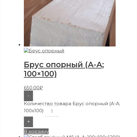
Брус опорный (А-А;
100×100)
650,00
₽
-
Количество товара Брус опорный (А-А;
100x100)
+
В корзину